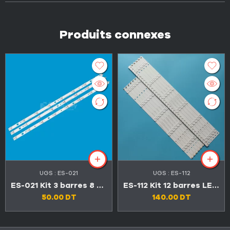
Produits connexes
UGS :
ES-021
UGS :
ES-112
ES-021 Kit 3 barres 8 LED TV SONY 32″
ES-112 Kit 12 barres LED TV CONDOR 55″ 5LED+6LED 3V LED55C4500 / LED55C6600
50.00
DT
140.00
DT