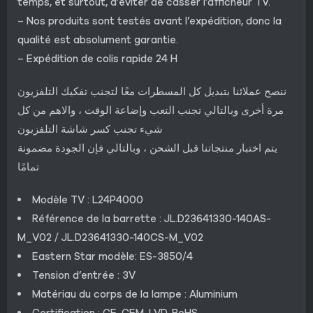
temps, et surtout, d’éviter de casser l’afficheur TV.
– Nos produits sont testés avant l’expédition, donc la
qualité est absolument garantie.
– Expédition de colis rapide 24 H
ننصح عملائنا بتبديل كل المسطرات معًا لتجنب تفكيك التلفزيون
مرة أخرى وبالتالي تجنب التعب وإضاعة الوقت ، والاهم من كل
شيء تجنب كسر شاشة التلفزيون
يتم اختبار منتجاتنا قبل الشحن ، وبالتالي فإن الجودة مضمونة
تمامًا
Modèle TV : L24P4000
Référence de la barrette : JL.D23641330-140AS-
M_V02 / JL.D23641330-140CS-M_V02
Eastern Star modèle: ES-3850/4
Tension d’entrée : 3V
Matériau du corps de la lampe : Aluminium
Certification : CE, CEM, LVD, RoHS