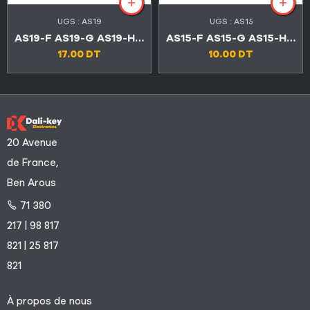
UGS :
AS19
UGS :
AS15
AS19-F AS19-G AS19-HG AS19-H1G
AS15-F AS15-G AS15-HF AS15-HG AS15-U
17.00
DT
10.00
DT
20 Avenue
de France,
Ben Arous
71 380
217 | 98 817
821 | 25 817
821
À propos de nous