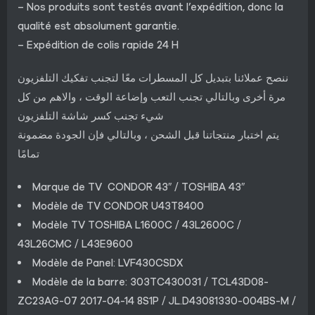
– Nos produits sont testés avant l’expédition, donc la
qualité est absolument garantie.
– Expédition de colis rapide 24 H
ننصح عملائنا بتبديل كل المسطرات معًا لتجنب تفكيك التلفزيون
مرة أخرى وبالتالي تجنب التعب وإضاعة الوقت ، والاهم من كل
شيء تجنب كسر شاشة التلفزيون
يتم اختبار منتجاتنا قبل الشحن ، وبالتالي فإن الجودة مضمونة
تمامًا
Marque de TV CONDOR 43″ / TOSHIBA 43″
Modèle de TV CONDOR U43T8400
Modèle TV TOSHIBA L1600C / 43L2600C /
43L26CMC / L43E9600
Modèle de Panel: LVF430CSDX
Modèle de la barre: 303TC430031 / TCL43D08-
ZC23AG-07 2017-04-14 8S1P / JL.D43081330-004BS-M /