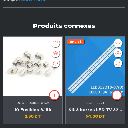
Produits connexes
ÉPUISÉ
UGS :
FUSIBLE 3.15A
UGS :
0254
10 Fusibles 3.15A
Kit 3 barres LED TV 32″ 10 LED 3V
2.50
DT
54.00
DT