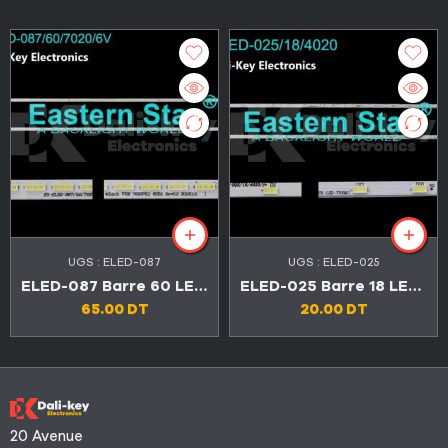
UGS :
ELED-087
UGS :
ELED-025
ELED-087 Barre 60 LED TV SABA 42″ SB 42LED276
ELED-025 Barre 18 LED TV CONDOR 24″ (Original الاصلي)
65.00
DT
20.00
DT
20 Avenue