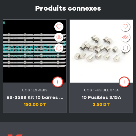
Produits connexes
UGS :
ES-3589
UGS :
FUSIBLE 3.15A
ES-3589 Kit 10 barres 6 LED Maxwell VEGA 50″
10 Fusibles 3.15A
150.00
DT
2.50
DT