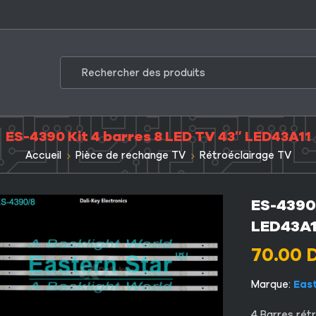
ES-4390 Kit 4 barres 8 LED TV 43″ LED43A11
Accueil
Pièce de rechange TV
Rétroéclairage TV
ES-4390 
LED43A1
70.00
Marque:
Eas
4 Barres rét