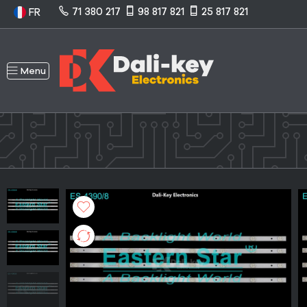
71 380 217
98 817 821
25 817 821
FR
Menu