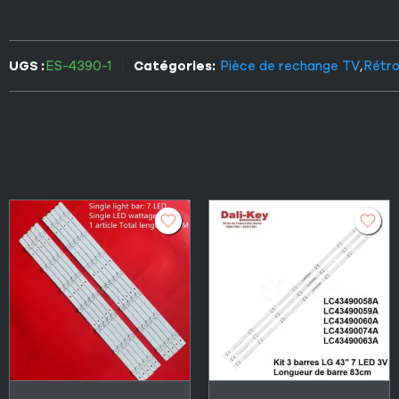
UGS :
ES-4390-1
Catégories:
Pièce de rechange TV
,
Rétro