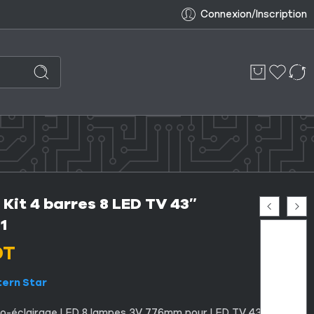
Connexion/Inscription
Kit 4 barres 8 LED TV 43″
1
DT
tern Star
ro-éclairage LED 8 lampes 3V 776mm pour LED TV 43″.