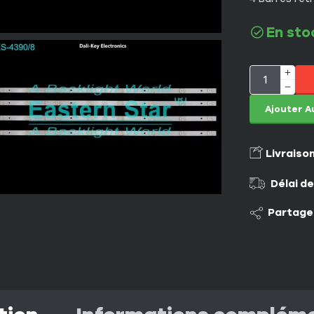
En sto
Ajouter A
Livraiso
Délai de
Partage