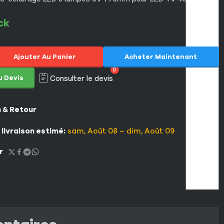
ck
Ajouter Au Panier
Acheter Maintenant
0
u Devis
Consulter le devis
n & Retour
 livraison estimé:
sam, Août 08 – dim, Août 09
r