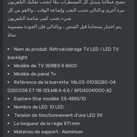
ننصح عملائنا بتبديل كل المسطرات معًا لتجنب تفكيك التلفزيون
مرة أخرى وبالتالي تجنب التعب وإضاعة الوقت ، والاهم من كل
شيء تجنب كسر شاشة التلفزيون
يتم اختبار منتجاتنا قبل الشحن ، وبالتالي فإن الجودة مضمونة
تمامً
Nom du produit: Rétroéclairage TV LED / LED TV
backlight
Modèle de TV: SERIES 6 6600
Modèle de panel Tv:
Référence de la barrette: YAL03-01035280-04
D2SC056 E7 118-121LM6.4-6.6 / APD42041000-X2
Eastern Star modèle: ES-4895/10
Nombre de LED: 10 LED.
Tension de fonctionnement d’une LED 3V
La longueur de la règle 871 mm
Matériau de support : Aluminium