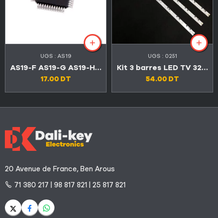
UGS :
AS19
UGS :
0251
AS19-F AS19-G AS19-HG AS19-H1G
Kit 3 barres LED TV 32″ 10 LED 3V DLED32DH3101005.B
17.00
DT
54.00
DT
20 Avenue de France, Ben Arous
71 380 217 | 98 817 821 | 25 817 821