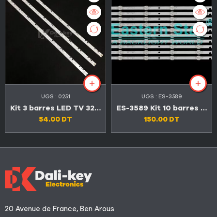
UGS :
0251
UGS :
ES-3589
Kit 3 barres LED TV 32″ 10 LED 3V DLED32DH3101005.B
ES-3589 Kit 10 barres 6 LED Maxwell VEGA 50″
54.00
DT
150.00
DT
20 Avenue de France, Ben Arous