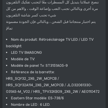
ننصح عملائنا بتبديل كل المسطرات معًا لتجنب تفكيك التلفزيون
مرة أخرى وبالتالي تجنب التعب وإضاعة الوقت ، والاهم من كل
شيء تجنب كسر شاشة التلفزيون
يتم اختبار منتجاتنا قبل الشحن ، وبالتالي فإن الجودة مضمونة
تمامً
Nom du produit: Rétroéclairage TV LED / LED TV
backlight
LED TV SMASONG
Modèle de TV:
Modèle de panel Tv: ST3151A05-9
Référence de la barrette:
HRS_SQY32_2X6_2W_MCPCB /
HRS_SQY32A114_2X6_2W_MCPCB / JL.D32061330-
031AS-M_V02 / HRS_TPV32KB09_2X6_2W / AE0110472
Eastern Star modèle: ES-738/6
Nombre de LED : 6 LED.