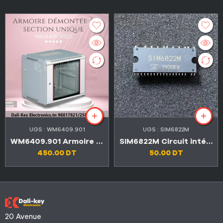
UGS :
WM6409.901
UGS :
SIM6822M
WM6409.901 Armoire démontée à section unique
SIM6822M Circuit intégré d’origine pilote de moteur triphasé haute tension IC DIP40
450.00
DT
50.00
DT
20 Avenue