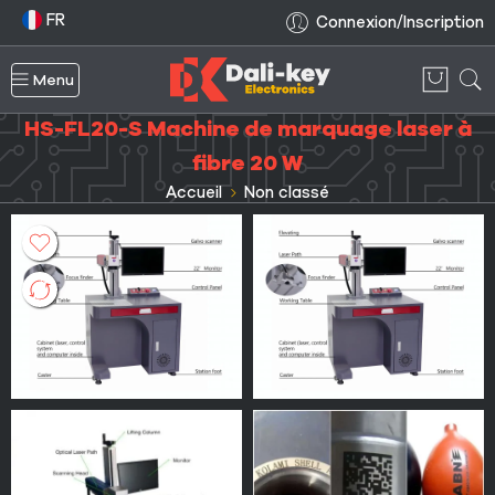
FR
Connexion/Inscription
Menu
HS-FL20-S Machine de marquage laser à
fibre 20 W
Accueil
Non classé