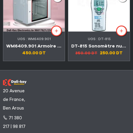
UGS :
WM6409.901
UGS :
DT-815
WM6409.901 Armoire démontée à section unique
DT-815 Sonomètre numérique 30-130dB
450.00
DT
250.00
DT
350.00
DT
20 Avenue
de France,
Ben Arous
71 380
217 | 98 817