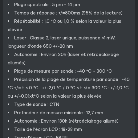
Plage spectrale : 5 μm ~ 14 μm
Temps de réponse : </=500ms (95% de la lecture)
Répétabilité : 1,0 °C ou 1,0 % selon la valeur la plus
élevée
Laser : Classe 2, laser unique, puissance <1 mW,
longueur d’onde 650 +/-20 nm
Autonomie : Environ 30h (laser et rétroéclairage
allumés)
Plage de mesure par sonde : -40 °C ~ 300 °C
Précision de la plage de température par sonde : -40
°C </= t < 0 °C : +/-2,0 °C / 0 °C < t </= 300 °C : +/-1,0 °C
ou +/-0,01xt°C selon la valeur la plus élevée
Type de sonde : CTN
Profondeur de mesure minimale : 12,7 mm
Autonomie : Environ 180h (rétroéclairage allumé)
Taille de l’écran LCD : 18×28 mm
Type d’écran LCD : FSTN