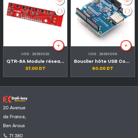
UGS :
26580020
UGS :
26580006
QTR-8A Module réseau de capteurs de réflectance
Bouclier hôte USB Compatible pour Arduino MEGA 2560
37.00
DT
60.00
DT
20 Avenue
de France,
Ben Arous
71 380