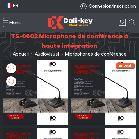
FR
Connexion/Inscription
Menu
TS-0602 Microphone de conférence à
haute intégration
Accueil
Audiovisuel
Microphones de conférence
ÉPUISÉ