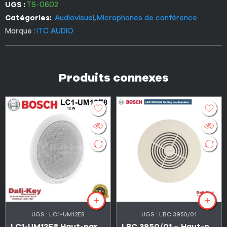
UGS :
TS-0602
Catégories:
Audiovisuel
,
Microphones de conférence
Marque :
ITC AUDIO
Produits connexes
UGS :
LC1-UM12E8
UGS :
LBC 3950/01
LC1-UM12E8 Haut-parleur de plafond encastré BOSCH 12W
LBC 3950/01 – Haut-parleur de plafond étanche (IPx4)