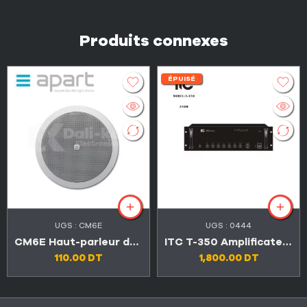
Produits connexes
ÉPUISÉ
UGS :
CM6E
UGS :
0444
CM6E Haut-parleur de plafond à double cône 6,5″
ITC T-350 Amplificateur mélangeur 350W RMS 3 entrées micro
110.00
DT
1,800.00
DT