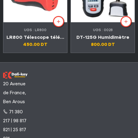
UGS :
LR800
UGS :
0028
LR800 Télescope télémètre laser 800 mètres
DT-125G Humidimètre
450.00
DT
800.00
DT
20 Avenue
de France,
Ben Arous
71 380
217 | 98 817
821 | 25 817