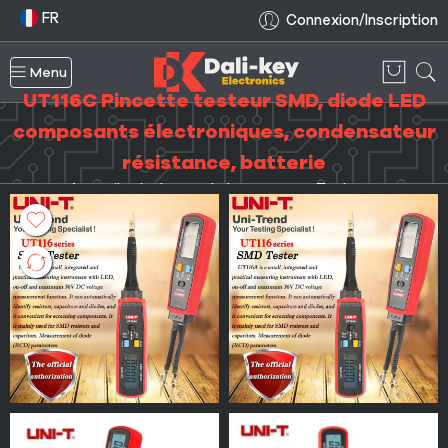
FR
Connexion/Inscription
Menu
UT116C Pincette testeur SMD, diode LED
composants électroniques, condensateur
résistance, batterie
Accueil
Instrument de mesure
Testeurs