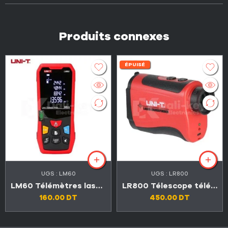
Produits connexes
ÉPUISÉ
UGS :
LM60
UGS :
LR800
LM60 Télémètres laser professionnels 60 mètres avec niveaux à bulle
LR800 Télescope télémètre laser 800 mètres
160.00
DT
450.00
DT