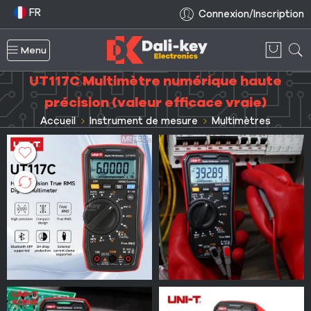
FR
Connexion/Inscription
Menu
UT117C Multimètre numérique haute
précision (valeur efficace vraie)
Accueil
Instrument de mesure
Multimètres