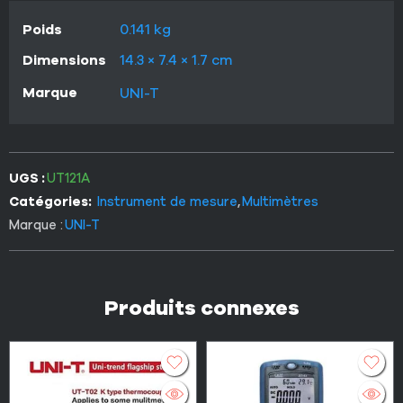
Poids
0.141 kg
Dimensions
14.3 × 7.4 × 1.7 cm
Marque
UNI-T
UGS :
UT121A
Catégories:
Instrument de mesure
,
Multimètres
Marque :
UNI-T
Produits connexes