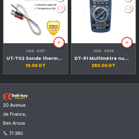
UGS :
0157
UGS :
0034
UT-T02 Sonde thermocouple – 40°~260° (-40F~500F)
DT-51 Multimètre numérique 6en1 avec mesure de l’environnement
10.00
DT
250.00
DT
20 Avenue
de France,
Ben Arous
71 380