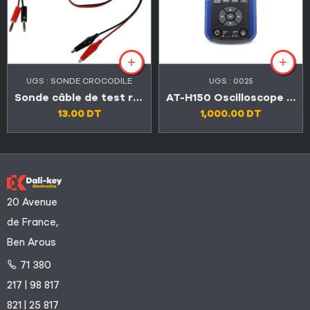
UGS :
SONDE CROCODILE
UGS :
0025
Sonde câble de test rouge noir fiches banane à pince crocodile
AT-H150 Oscilloscope numérique portable de haute qualité
13.00
DT
1,000.00
DT
20 Avenue
de France,
Ben Arous
71 380
217 | 98 817
821 | 25 817