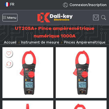
FR
Connexion/Inscription
Menu
UT205A+ Pince ampèremétrique
numérique 1000A
Accueil
Instrument de mesure
Pinces Ampèremétrique