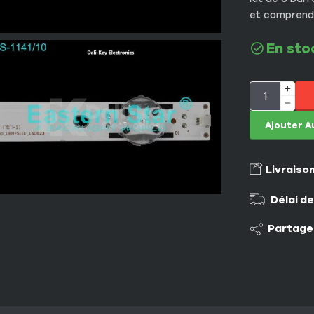
et comprend 
En sto
Ajouter A
Livraiso
Délai de
Partage