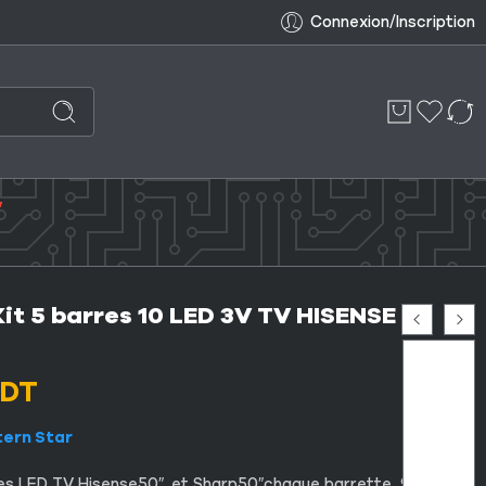
Connexion/Inscription
″
Kit 5 barres 10 LED 3V TV HISENSE
DT
tern Star
res LED TV Hisense50″, et Sharp50″chaque barrette 981 mm