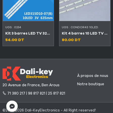
UGS :
0254
UGS :
CONDOR43 10LED.
Kit 3 barres LED TV 32″ 10 LED 3V
Kit 4 barres 10 LED TV 43″ 6V
54.00
DT
80.00
DT
À propos de nous
Notre boutique
20 Avenue de France, Ben Arous
71 380 217 | 98 817 821 | 25 817 821
©2021-2026 Dali-KeyElectronics - All Right reserved!