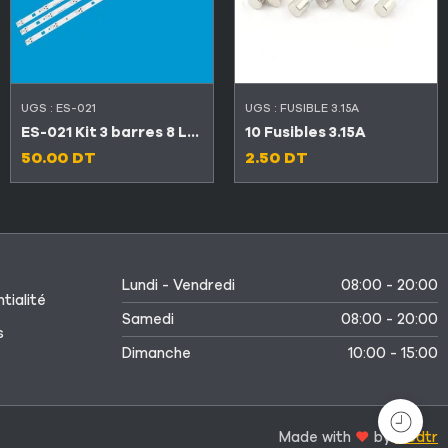
UGS :
ES-021
UGS :
FUSIBLE 3.15A
ES-021 Kit 3 barres 8 LED TV SONY 32″
10 Fusibles 3.15A
50.00
DT
2.50
DT
Lundi - Vendredi
08:00 - 20:00
tialité
Samedi
08:00 - 20:00
s
Dimanche
10:00 - 15:00
Made with
by
Medtr