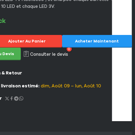
10 LED et chaque LED 3V.
ck
Ajouter Au Panier
Acheter Maintenant
0
u Devis
Consulter le devis
n & Retour
 livraison estimé:
dim, Août 09 – lun, Août 10
r