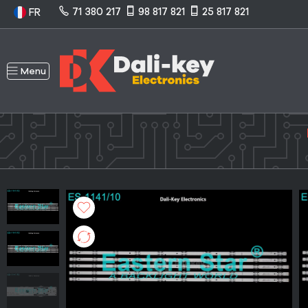
71 380 217
98 817 821
25 817 821
FR
Menu