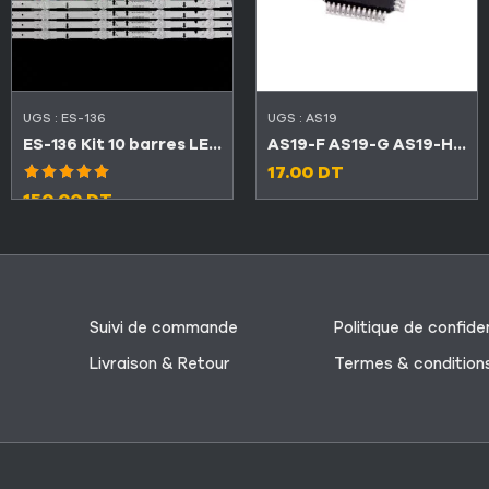
UGS :
ES-136
UGS :
AS19
ES-136 Kit 10 barres LED TV Samsung 40″ A 6LED + B 3LED
AS19-F AS19-G AS19-HG AS19-H1G
17.00
DT
Note
5.00
150.00
DT
sur 5
Suivi de commande
Politique de confiden
Livraison & Retour
Termes & condition